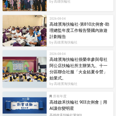
by 高雄扶輪社
2026-08-04
高雄濱海扶輪社-第810次例會-助
理總監年度工作報告暨國內旅遊
計劃報告
by 高雄濱海扶輪社
2026-08-04
高雄濱海扶輪社很榮幸參與母社
阿公店扶輪社所主辦第九、十一
分區聯合社服「火金姑夏令營」
始業式。
by 高雄濱海扶輪社
所有
高雄啟禾扶輪社 903次例會｜用
AI讓你變明星
高雄啟禾扶輪社第903...