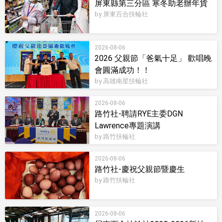
屏東縣第三分區 寒冬助老辦年貨
by 屏東百合扶輪社
2026-08-06
2026 父親節「爸氣十足」 歡唱晚
會圓滿成功！！
by 高雄南星扶輪社
2026-08-06
路竹社-聘請RYE主委DGN
Lawrence專題演講
by 路竹扶輪社
2026-08-06
路竹社-慶祝父親節暨慶生
by 路竹扶輪社
2026-08-06