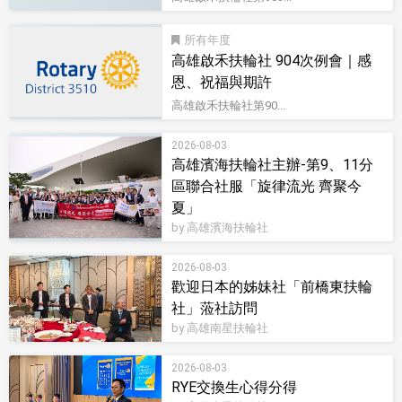
所有
高雄啟禾扶輪社 904次例會｜感
恩、祝福與期許
高雄啟禾扶輪社第90...
2026-08-03
高雄濱海扶輪社主辦-第9、11分
區聯合社服「旋律流光 齊聚今
夏」
by 高雄濱海扶輪社
2026-08-03
歡迎日本的姊妹社「前橋東扶輪
社」蒞社訪問
by 高雄南星扶輪社
2026-08-03
RYE交換生心得分得