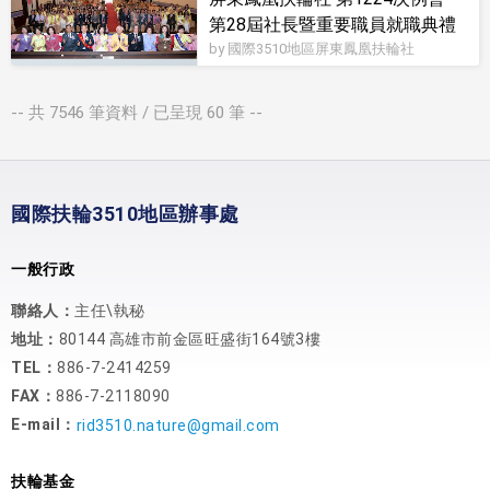
第28屆社長暨重要職員就職典禮
by 國際3510地區屏東鳳凰扶輪社
-- 共
7546
筆資料 / 已呈現
60
筆 --
國際扶輪3510地區辦事處
一般行政
聯絡人：
主任\執秘
地址：
80144 高雄市前金區旺盛街164號3樓
TEL：
886-7-2414259
FAX：
886-7-2118090
E-mail：
rid3510.nature@gmail.com
扶輪基金