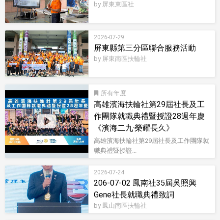
by 屏東東區社
2026-07-29
屏東縣第三分區聯合服務活動
by 屏東南區扶輪社
所有
高雄濱海扶輪社第29屆社長及工
作團隊就職典禮暨授證28週年慶
《濱海二九·榮耀長久》
高雄濱海扶輪社第29屆社長及工作團隊就
職典禮暨授證...
影音型錄
2026-07-24
206-07-02 鳳南社35屆吳照興
Gene社長就職典禮致詞
by 鳳山南區扶輪社