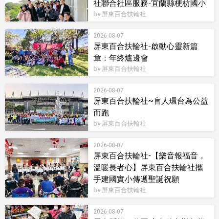
社聯合社區服務-宜蘭縣梗枋國小
by 屏東百合扶輪社
2026-08-07
屏東百合扶輪社-啟動心靈新篇
章：年終爐邊會
by 屏東百合扶輪社
2026-08-07
屏東百合扶輪社~盲人環台為公益
而跑
by 屏東百合扶輪社
2026-08-07
屏東百合扶輪社-【樂音報福音，
溫暖長者心】屏東百合扶輪社攜
手建國實小傳遞聖誕祝願
by 屏東百合扶輪社
2026-08-07