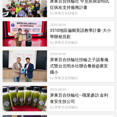
屏東百合扶輪社 罕見疾病雷特氏
症病友支持服務計畫
by 屏東百合扶輪社
2026-08-06
3510地區偏鄉英語教學計畫-大小
學辦相見歡
by 屏東百合扶輪社
2026-08-06
屏東百合扶輪社扶輪之子認養儀
式暨台北明水社聯合餐敘@廣安
國小
by 屏東百合扶輪社
2026-08-06
屏東百合扶輪社--職業參訪:金利
食安生技公司
by 屏東百合扶輪社