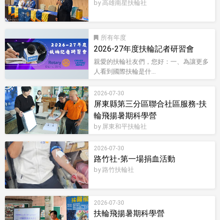
by 高雄南星扶輪社
所有
2026-27年度扶輪記者研習會
親愛的扶輪社友們，您好：一、為讓更多
人看到國際扶輪是什...
2026-07-30
屏東縣第三分區聯合社區服務-扶
輪飛揚暑期科學營
by 屏東和平扶輪社
2026-07-30
路竹社-第一場捐血活動
by 路竹扶輪社
2026-07-30
扶輪飛揚暑期科學營