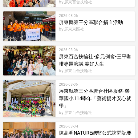
by 屏東百合扶輪社
2026-08-06
屏東縣第三分區聯合捐血活動
by 屏東東區社
2026-08-06
屏東百合扶輪社-多元例會-三平咖
啡專題演講:美好人生
by 屏東百合扶輪社
2026-08-06
屏東縣第三分區聯合社區服務-榮
華國小114學年「藝術揚才安心就
學」
by 屏東百合扶輪社
2026-08-04
陳高明NATURE總監公式訪問記要